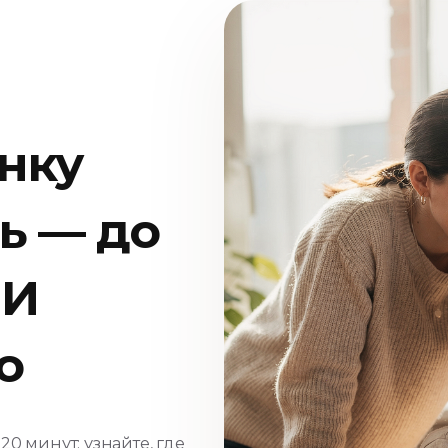
нку
ь — до
ИИ
о
0 минут: узнайте, где