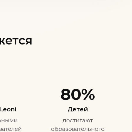
жется
80%
Leoni
Детей
льными
достигают
вателей
образовательного